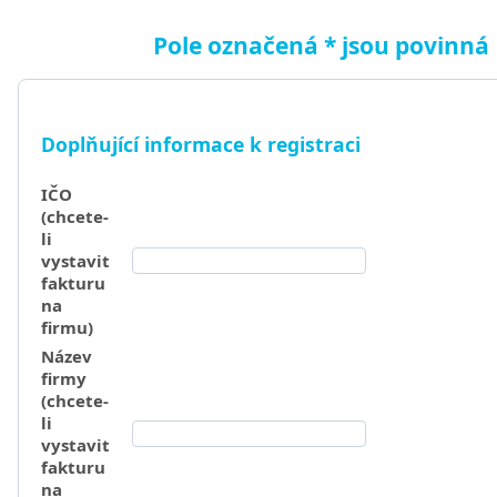
Pole označená * jsou povinná
Doplňující informace k registraci
IČO
(chcete-
li
vystavit
fakturu
na
firmu)
Název
firmy
(chcete-
li
vystavit
fakturu
na